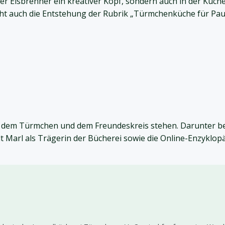
 Eisbrenner ein kreativer Kopf, sondern auch in der Küche. 
ht auch die Entstehung der Rubrik „Türmchenküche für Pau
it dem Türmchen und dem Freundeskreis stehen. Darunter b
t Marl als Trägerin der Bücherei sowie die Online-Enzyklopä