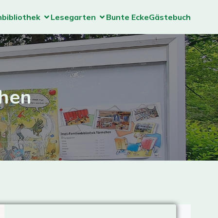
nbibliothek
Lesegarten
Bunte Ecke
Gästebuch
chen