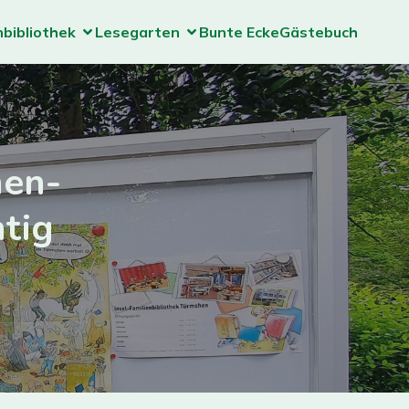
nbibliothek
Lesegarten
Bunte Ecke
Gästebuch
hen-
htig