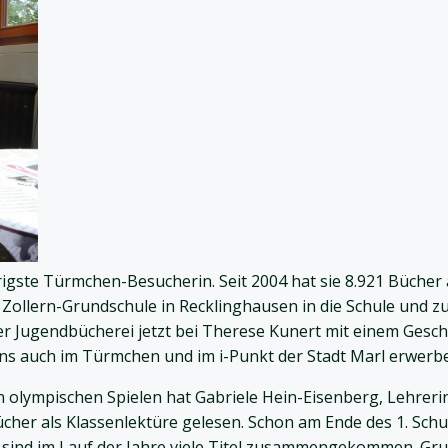
rigste Türmchen-Besucherin. Seit 2004 hat sie 8.921 Bücher a
 Zollern-Grundschule in Recklinghausen in die Schule und zu
er Jugendbücherei jetzt bei Therese Kunert mit einem Ges
s auch im Türmchen und im i-Punkt der Stadt Marl erwerb
olympischen Spielen hat Gabriele Hein-Eisenberg, Lehrerin
her als Klassenlektüre gelesen. Schon am Ende des 1. Schul
So sind im Lauf der Jahre viele Titel zusammengekommen. Gr