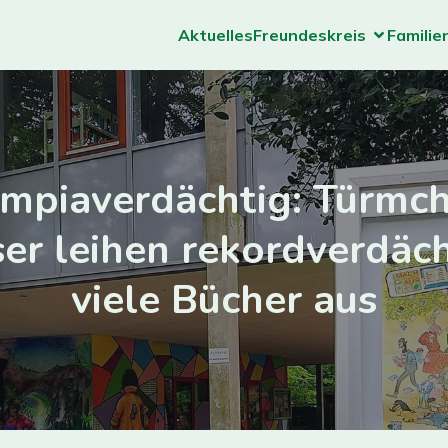
Aktuelles
Freundeskreis
Familie
mpiaverdächtig: Türmc
er leihen rekordverdäc
viele Bücher aus