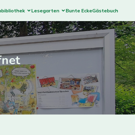
nbibliothek
Lesegarten
Bunte Ecke
Gästebuch
fnet