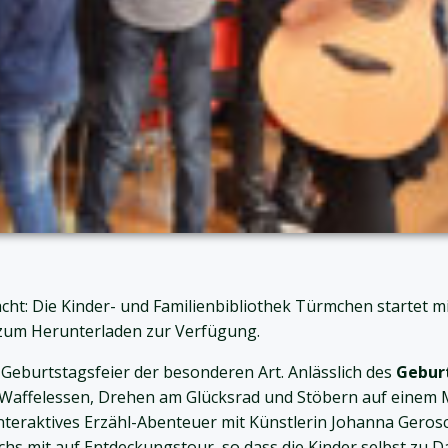
ht: Die Kinder- und Familienbibliothek Türmchen startet 
 zum Herunterladen zur Verfügung.
r Geburtstagsfeier der besonderen Art. Anlässlich des
Gebur
 Waffelessen, Drehen am Glücksrad und Stöbern auf einem 
nteraktives Erzähl-Abenteuer mit Künstlerin Johanna Gerosc
 mit auf Entdeckungstour, so dass die Kinder selbst zu Da