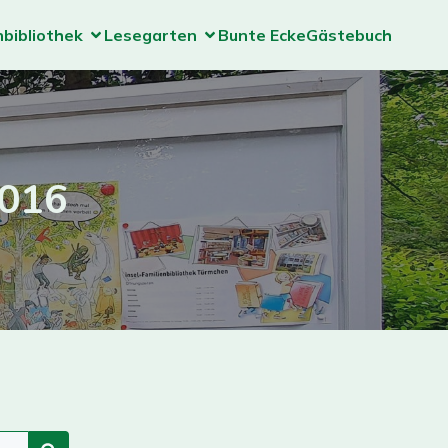
nbibliothek
Lesegarten
Bunte Ecke
Gästebuch
2016