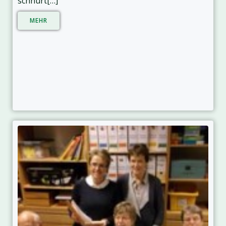
schnürt[…]
MEHR