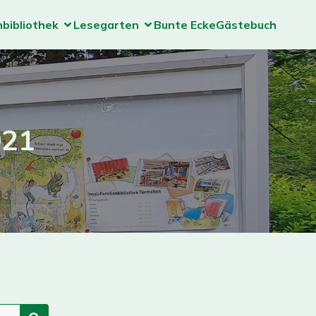
nbibliothek
Lesegarten
Bunte Ecke
Gästebuch
021