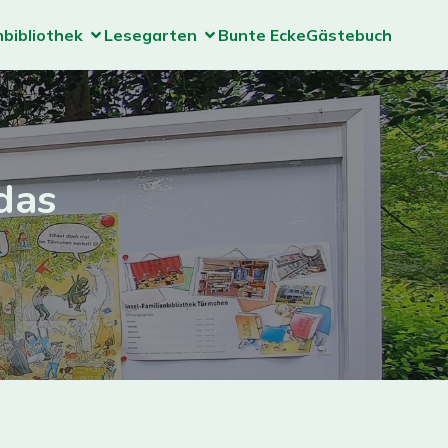
nbibliothek
Lesegarten
Bunte Ecke
Gästebuch
das