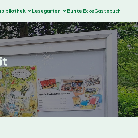
nbibliothek
Lesegarten
Bunte Ecke
Gästebuch
it