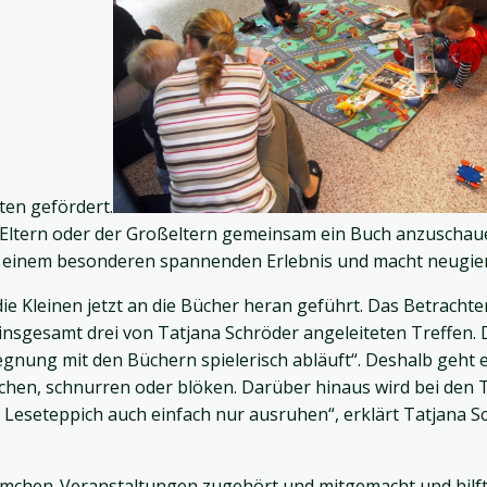
ten gefördert.
 Eltern oder der Großeltern gemeinsam ein Buch anzuschau
u einem besonderen spannenden Erlebnis und macht neugier
e Kleinen jetzt an die Bücher heran geführt. Das Betrachte
nsgesamt drei von Tatjana Schröder angeleiteten Treffen. D
egnung mit den Büchern spielerisch abläuft“. Deshalb geht
eichen, schnurren oder blöken. Darüber hinaus wird bei den 
 Leseteppich auch einfach nur ausruhen“, erklärt Tatjana S
ürmchen-Veranstaltungen zugehört und mitgemacht und hilft