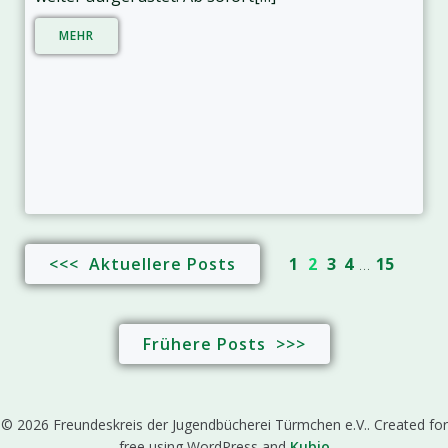
MEHR
<<< Aktuellere Posts
1
2
3
4
…
15
Frühere Posts >>>
© 2026 Freundeskreis der Jugendbücherei Türmchen e.V.. Created for
free using WordPress and
Kubio