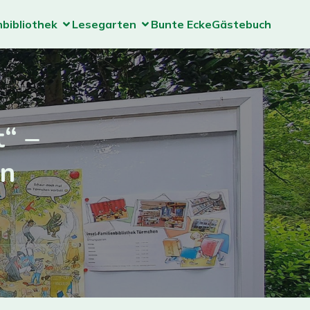
nbibliothek
Lesegarten
Bunte Ecke
Gästebuch
“ –
on