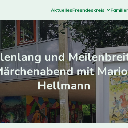
Aktuelles
Freundeskreis
Familie
llenlang und Meilenbreit
ärchenabend mit Mari
Hellmann